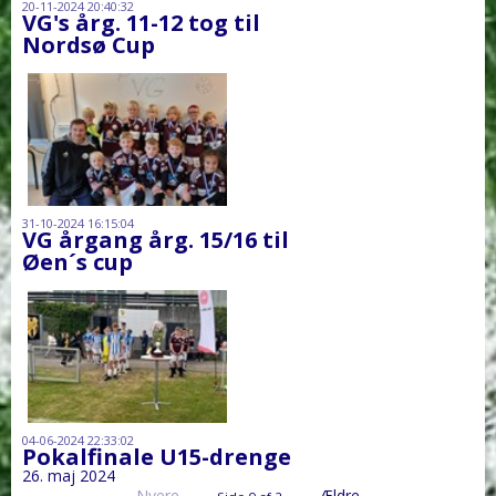
20-11-2024 20:40:32
VG's årg. 11-12 tog til
Nordsø Cup
31-10-2024 16:15:04
VG årgang årg. 15/16 til
Øen´s cup
04-06-2024 22:33:02
Pokalfinale U15-drenge
26. maj 2024
Nyere
Ældre