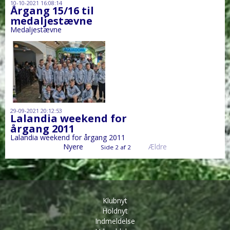
10-10-2021 16:08:14
Årgang 15/16 til
medaljestævne
Medaljestævne
29-09-2021 20:12:53
Lalandia weekend for
årgang 2011
Lalandia weekend for årgang 2011
Nyere
Ældre
Side 2 af 2
Klubnyt
Holdnyt
Indmeldelse