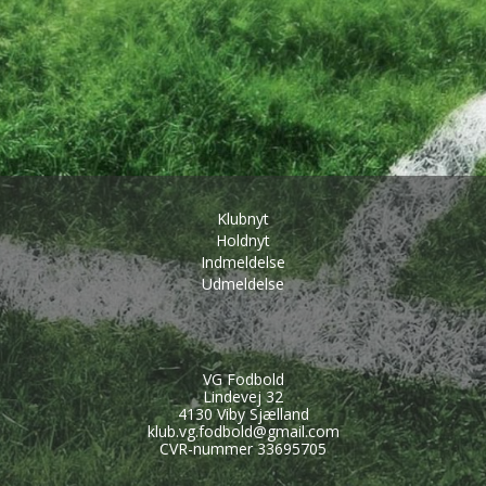
Klubnyt
Holdnyt
Indmeldelse
Udmeldelse
VG Fodbold
Lindevej 32
4130 Viby Sjælland
klub.vg.fodbold@gmail.com
CVR-nummer 33695705