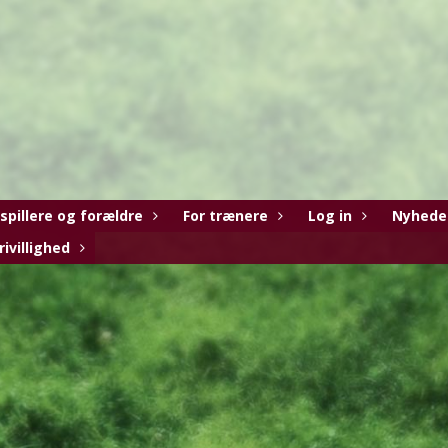
 spillere og forældre
For trænere
Log in
Nyhede
rivillighed