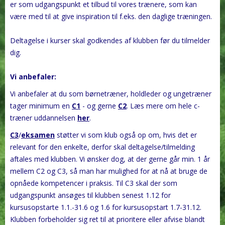
er som udgangspunkt et tilbud til vores trænere, som kan
være med til at give inspiration til f.eks. den daglige træningen.
Deltagelse i kurser skal godkendes af klubben før du tilmelder
dig.
Vi anbefaler:
Vi anbefaler at du som børnetræner, holdleder og ungetræner
tager minimum en
C1
- og gerne
C2
. Læs mere om hele c-
træner uddannelsen
her
.
C3
/
eksamen
støtter vi som klub også op om, hvis det er
relevant for den enkelte, derfor skal deltagelse/tilmelding
aftales med klubben. Vi ønsker dog, at der gerne går min. 1 år
mellem C2 og C3, så man har mulighed for at nå at bruge de
opnåede kompetencer i praksis. Til C3 skal der som
udgangspunkt ansøges til klubben senest 1.12 for
kursusopstarte 1.1.-31.6 og 1.6 for kursusopstart 1.7-31.12.
Klubben forbeholder sig ret til at prioritere eller afvise blandt