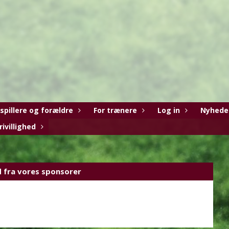
 spillere og forældre
For trænere
Log in
Nyhede
rivillighed
d fra vores sponsorer