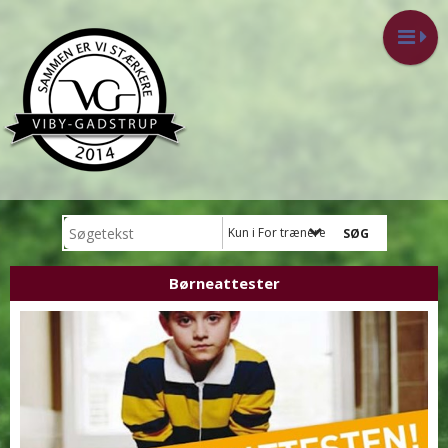
Kun i For trænere
Børneattester