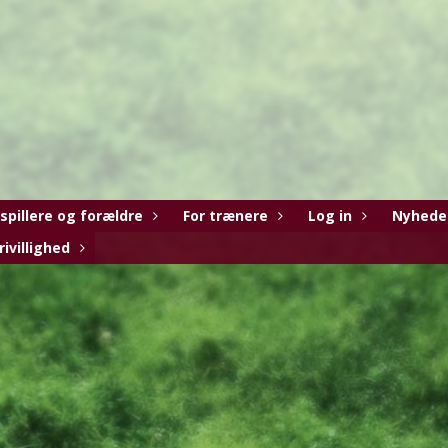
 spillere og forældre
For trænere
Log in
Nyhede
rivillighed