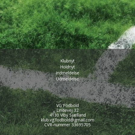
Klubnyt
Holdnyt
Indmeldelse
Udmeldelse
VG Fodbold
Lindevej 32
4130 Viby Sjælland
klub.vg.fodbold@gmail.com
CVR-nummer 33695705