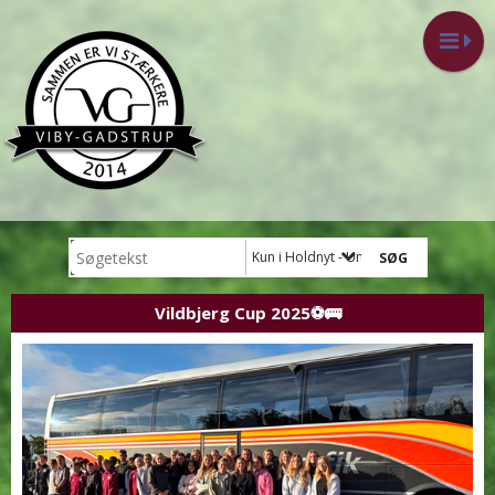
Kun i Holdnyt - Ungdom
Vildbjerg Cup 2025⚽️🚌