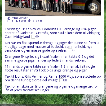
Mitzi Lerkær
31. juli 2025
kl. 09:55
Torsdag d. 31/7 blev VG Fodbolds U13 drenge og U16 piger
hentet af Gadstrup Bustrafik, som skulle køre dem til Vildbjerg
Cup i Midtjylland.
Det var en flok spændte drenge og piger der kunne se frem til
4 dejlige dage med masser af fodbold, sammenhold, nye
venskaber og en masse gode oplevelser.
Drengene fik spillet sig i kvartfinalen, men tabte 0-2 og det
samme gjorde pigerne, der spillede 8 mands rækken.
11 mands pigerne tabte semifinalen 1-3, men alt i alt nogle
flotte resultater af VG Fodbolds unge drenge og piger.
Tak til Lions, Gifs Venner og Rema 1000 Viby, som støttede op
om denne tur og gjorde det muligt.
Tak for en skøn tur til drengene og pigerne og mange tak for
lån af jeres fantastiske unger