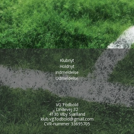
Klubnyt
Holdnyt
Indmeldelse
Udmeldelse
VG Fodbold
Lindevej 32
4130 Viby Sjælland
klub.vg.fodbold@gmail.com
CVR-nummer 33695705