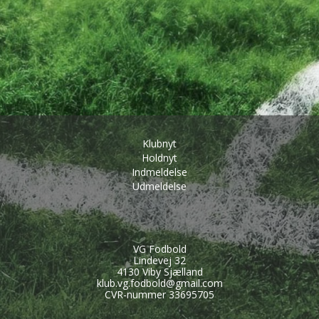
Klubnyt
Holdnyt
Indmeldelse
Udmeldelse
VG Fodbold
Lindevej 32
4130 Viby Sjælland
klub.vg.fodbold@gmail.com
CVR-nummer 33695705