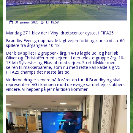
31. januar 2025
kl. 18:58
Mandag 27.1 blev der i Viby Idrætscenter dystet i FIFA25.
Brøndby Eventgroup havde lagt vejen forbi og klar stod ca. 60
spillere fra årgangene 10-18.
Der blev spillet i 2 grupper - årg. 14-18 lagde ud, og her løb
Oliver og Christoffer med sejren . I den ældste gruppe årg. 10-
13 løb Sylvester og Elias af med sejren. Stort tillykke med
sejren til makkerparene, som nu med rette kan kalde sig VG
FIFA25 champs det næste års tid.
Vinderne drager senere på foråret en tur til Brøndby og skal
representere VG i kampen mod de øvrige samarbejdsklubbers
vindere. Vi hepper på jer når tiden kommer.