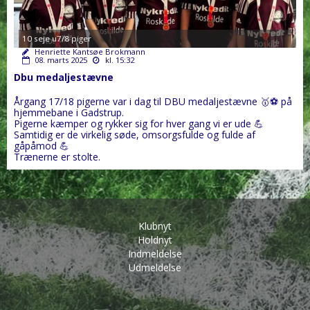
10 seje u7/8 piger
Henriette Kantsøe Brokmann
08. marts 2025
kl. 15:32
Dbu medaljestævne
Årgang 17/18 pigerne var i dag til DBU medaljestævne 🥇⚽️ på
hjemmebane i Gadstrup.
Pigerne kæmper og rykker sig for hver gang vi er ude 💪
Samtidig er de virkelig søde, omsorgsfulde og fulde af
gåpåmod 💪
Trænerne er stolte.
Klubnyt
Holdnyt
Indmeldelse
Udmeldelse