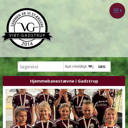
Kun i Holdnyt - Pigefodbold
Hjemmebanestævne i Gadstrup