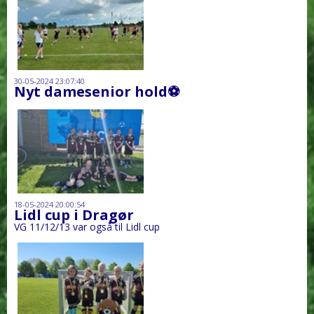
30-05-2024 23:07:40
Nyt damesenior hold⚽️
18-05-2024 20:00:54
Lidl cup i Dragør
VG 11/12/13 var også til Lidl cup